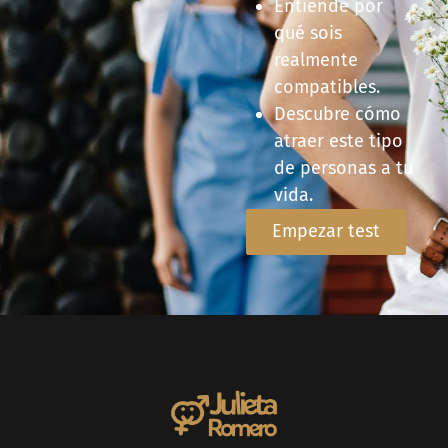
Entiende por
qué sois
realmente
compatibles.
Descubre cómo
atraer este tipo
de personas a tu
vida.
Empezar test