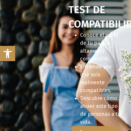
TEST DE
COMPATIBILI
Conoce el perfil
de tu pareja
Abrir barra de herramientas
altamente
compatible.
Entiende por
qué sois
realmente
compatibles.
Descubre cómo
atraer este tipo
de personas a tu
vida.