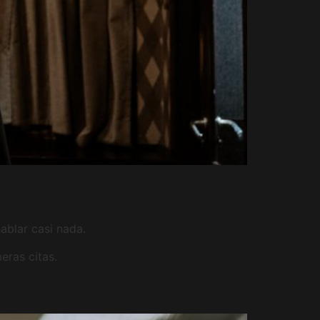
ablar casi nada.
eras citas.