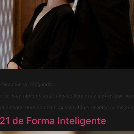
enera mucha inseguridad.
ablar muy rápido y estar muy acelerados y a otros por no h
a distinta. Pero son comunes y están presentes en las prim
21 de Forma Inteligente