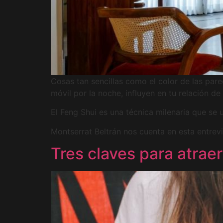
Cosas tan sencillas como el color de las pare
móvil por la noche, influyen en tu relación de
El Feng Shui es una técnica milenaria que se u
Montserrat Beltrán nos cuenta en esta entrev
Tres claves para atrae