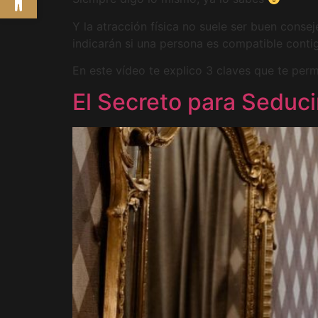
Y la atracción física no suele ser buen conse
indicarán si una persona es compatible conti
En este vídeo te explico 3 claves que te perm
El Secreto para Seduci