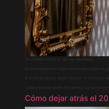
Yo notaba como la voz me temblaba.
Es una sensación super incómoda y que te g
A otros le da por sudar mucho. A otros por h
Cada persona siente los nervios de una maner
Cómo dejar atrás el 20